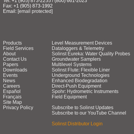
Tel: +1 (905) 873‑2255 / (800) 661‑2023
Fax: +1 (905) 873‑1992
Email:
[email protected]
Products
Level Measurement Devices
Field Services
Dataloggers & Telemetry
About
Solinst Eureka: Water Quality Probes
Contact Us
Groundwater Samplers
Papers
Multilevel Systems
Downloads
Solinst Flute: Flexible Liner
Events
Underground Technologies
News
Enhanced Biodegradation
Careers
Direct‑Push Equipment
Español
Spohr: Hydrometric Instruments
Français
Field Equipment
Site Map
Privacy Policy
Subscribe to Solinst Updates
Subscribe to our YouTube Channel
Solinst Distributor Login