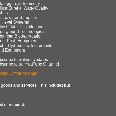
taloggers & Telemetry
linst Eureka: Water Quality
obes
oundwater Samplers
ltilevel Systems
inst Flute: Flexible Liner
derground Technologies
hanced Biodegradation
rect‑Push Equipment
ohr: Hydrometric Instruments
eld Equipment
bscribe to Solinst Updates
bscribe to our YouTube Channel
inst Distributor Login
t goods and services. This includes but
d or required.