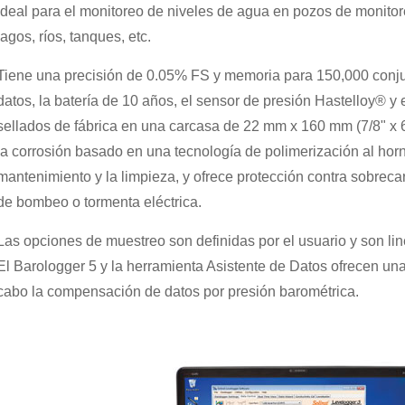
ideal para el monitoreo de niveles de agua en pozos de monitore
lagos, ríos, tanques, etc.
Tiene una precisión de 0.05% FS y memoria para 150,000 conjunt
datos, la batería de 10 años, el sensor de presión Hastelloy® y
sellados de fábrica en una carcasa de 22 mm x 160 mm (7/8" x 6.
la corrosión basado en una tecnología de polimerización al horno
mantenimiento y la limpieza, y ofrece protección contra sobrec
de bombeo o tormenta eléctrica.
Las opciones de muestreo son definidas por el usuario y son li
El Barologger 5 y la herramienta Asistente de Datos ofrecen una
cabo la compensación de datos por presión barométrica.