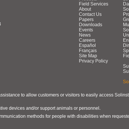
Field Services
Da
About
So
Contact Us
Pr
Papers
Gr
3
Downloads
Mu
Events
Sol
News
Un
Careers
En
Español
Di
Français
Sp
Site Map
Fi
Privacy Policy
Su
Su
Sol
assistance to allow customers or visitors to easily access Solins
stive devices and/or support animals or personnel.
ommunication methods for people with disabilities when requeste