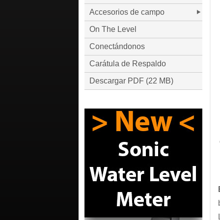
Accesorios de campo
On The Level
Conectándonos
Carátula de Respaldo
Descargar PDF (22 MB)