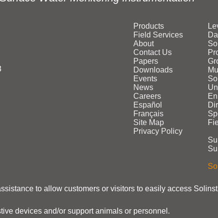
Products
Le
Field Services
Da
About
So
Contact Us
Pr
Papers
Gr
3
Downloads
Mu
Events
Sol
News
Un
Careers
En
Español
Di
Français
Sp
Site Map
Fi
Privacy Policy
Su
Su
Sol
assistance to allow customers or visitors to easily access Solins
stive devices and/or support animals or personnel.