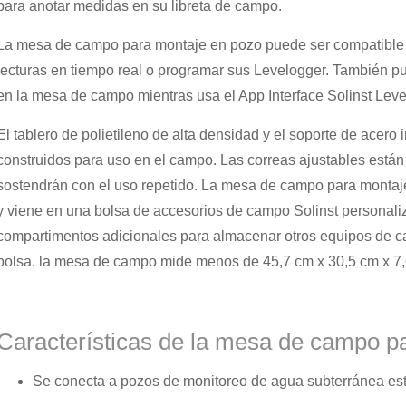
para anotar medidas en su libreta de campo.
La mesa de campo para montaje en pozo puede ser compatible c
lecturas en tiempo real o programar sus Levelogger. También pu
en la mesa de campo mientras usa el App Interface Solinst Leve
El tablero de polietileno de alta densidad y el soporte de acero 
construidos para uso en el campo. Las correas ajustables están
sostendrán con el uso repetido. La mesa de campo para montaje e
y viene en una bolsa de accesorios de campo Solinst personali
compartimentos adicionales para almacenar otros equipos de c
bolsa, la mesa de campo mide menos de 45,7 cm x 30,5 cm x 7,6
Características de la mesa de campo p
Se conecta a pozos de monitoreo de agua subterránea es