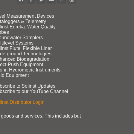
vel Measurement Devices
taloggers & Telemetry
linst Eureka: Water Quality
obes
oundwater Samplers
ltilevel Systems
inst Flute: Flexible Liner
derground Technologies
hanced Biodegradation
rect‑Push Equipment
ohr: Hydrometric Instruments
eld Equipment
bscribe to Solinst Updates
bscribe to our YouTube Channel
inst Distributor Login
t goods and services. This includes but