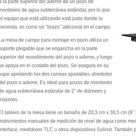
a la parte superior del ademe de un pozo de
monitoreo de agua subterránea estándar, por lo que
el equipo que está utilizando está justo donde lo
necesita, es como un "brazo" adicional en el campo.
La mesa de campo para montaje en pozo utiliza un
soporte plegable que se engancha en la parte
superior del revestimiento del pozo o ademe, y luego
se apoya en el costado del pozo. Se asegura en su
lugar apretando los dos correas ajustables alrededor
del pozo o ademe. Es ideal para pozos de monitoreo
de agua subterránea estándar de 2" de diámetro y
mayores.
El tablero de la mesa tiene un tamaño de 20,3 cm x 30,5 cm (8" x
instrumentos manuales de medición de nivel de agua como med
interface, medidores TLC u otros dispositivos Solinst. También