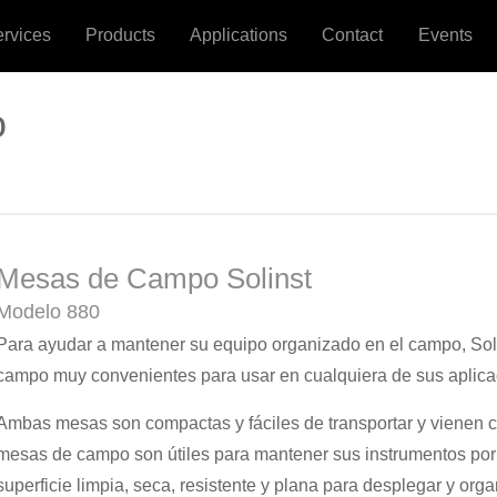
ervices
Products
Applications
Contact
Events
o
Mesas de Campo Solinst
Modelo 880
Para ayudar a mantener su equipo organizado en el campo, Soli
campo muy convenientes para usar en cualquiera de sus aplica
Ambas mesas son compactas y fáciles de transportar y vienen co
mesas de campo son útiles para mantener sus instrumentos por
superficie limpia, seca, resistente y plana para desplegar y or