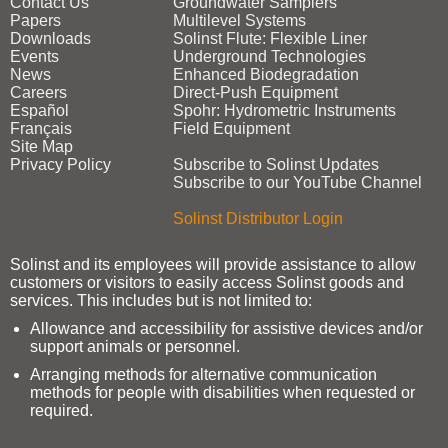
Contact Us
Groundwater Samplers
Papers
Multilevel Systems
Downloads
Solinst Flute: Flexible Liner
Events
Underground Technologies
News
Enhanced Biodegradation
Careers
Direct‑Push Equipment
Español
Spohr: Hydrometric Instruments
Français
Field Equipment
Site Map
Privacy Policy
Subscribe to Solinst Updates
Subscribe to our YouTube Channel
Solinst Distributor Login
Solinst and its employees will provide assistance to allow
customers or visitors to easily access Solinst goods and
services. This includes but is not limited to:
Allowance and accessibility for assistive devices and/or
support animals or personnel.
Arranging methods for alternative communication
methods for people with disabilities when requested or
required.