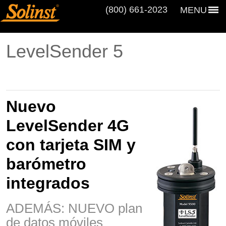
(800) 661‑2023
MENU
LevelSender 5
Nuevo
LevelSender 4G
con tarjeta SIM y
barómetro
integrados
ADEMÁS: NUEVO plan
de datos móviles