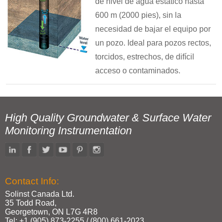
de nivel de agua estático hasta
600 m (2000 pies), sin la
necesidad de bajar el equipo por
un pozo. Ideal para pozos rectos,
torcidos, estrechos, de difícil
acceso o contaminados.
High Quality Groundwater & Surface Water
Monitoring Instrumentation
Contact Info:
Solinst Canada Ltd.
35 Todd Road,
Georgetown, ON L7G 4R8
Tel: +1 (905) 873‑2255 / (800) 661‑2023