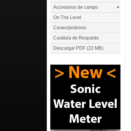
Accesorios de campo
On The Level
Conectándonos
Carátula de Respaldo
Descargar PDF (22 MB)