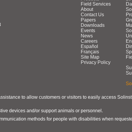
Field Services
Da
About
So
Contact Us
Pr
Papers
Gr
3
Downloads
Mu
Events
Sol
News
Un
Careers
En
Español
Di
Français
Sp
Site Map
Fi
Privacy Policy
Su
Su
Sol
assistance to allow customers or visitors to easily access Solins
stive devices and/or support animals or personnel.
ommunication methods for people with disabilities when requeste