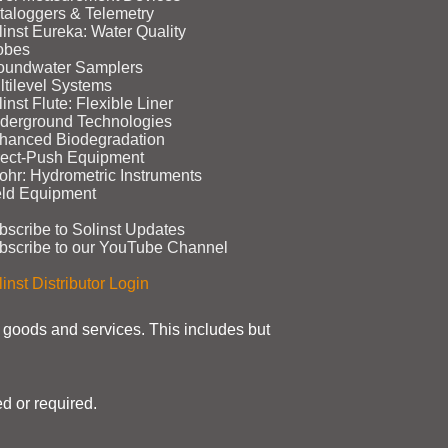
taloggers & Telemetry
linst Eureka: Water Quality
obes
oundwater Samplers
ltilevel Systems
inst Flute: Flexible Liner
derground Technologies
hanced Biodegradation
rect‑Push Equipment
ohr: Hydrometric Instruments
eld Equipment
bscribe to Solinst Updates
bscribe to our YouTube Channel
inst Distributor Login
t goods and services. This includes but
d or required.