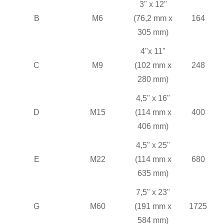
3" x 12"
B
M6
(76,2 mm x
164
305 mm)
4"x 11"
C
M9
(102 mm x
248
280 mm)
4,5" x 16"
D
M15
(114 mm x
400
406 mm)
4,5" x 25"
E
M22
(114 mm x
680
635 mm)
7,5" x 23"
G
M60
(191 mm x
1725
584 mm)