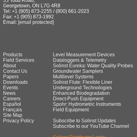
35 Todd Road,
Georgetown, ON L7G 4R8
Tel: +1 (905) 873‑2255 / (800) 661‑2023
Fax: +1 (905) 873‑1992
Email:
[email protected]
Products
Level Measurement Devices
Field Services
Dataloggers & Telemetry
About
Solinst Eureka: Water Quality Probes
Contact Us
Groundwater Samplers
Papers
Multilevel Systems
Downloads
Solinst Flute: Flexible Liner
Events
Underground Technologies
News
Enhanced Biodegradation
Careers
Direct‑Push Equipment
Español
Spohr: Hydrometric Instruments
Français
Field Equipment
Site Map
Privacy Policy
Subscribe to Solinst Updates
Subscribe to our YouTube Channel