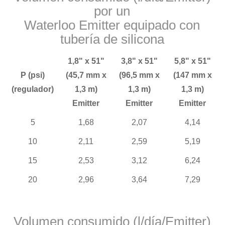
por un
Waterloo Emitter equipado con
tubería de silicona
1,8" x 51"
3,8" x 51"
5,8" x 51"
P (psi)
(45,7 mm x
(96,5 mm x
(147 mm x
(regulador)
1,3 m)
1,3 m)
1,3 m)
Emitter
Emitter
Emitter
5
1,68
2,07
4,14
10
2,11
2,59
5,19
15
2,53
3,12
6,24
20
2,96
3,64
7,29
Volumen consumido (l/día/Emitter)