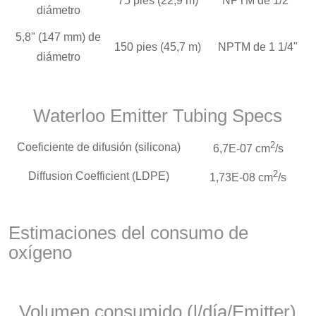
75 pies (22,9 m)
NPTM de 1/2"
diámetro
5,8" (147 mm) de
150 pies (45,7 m)
NPTM de 1 1/4"
diámetro
Waterloo Emitter Tubing Specs
2
Coeficiente de difusión (silicona)
6,7E-07 cm
/s
2
Diffusion Coefficient (LDPE)
1,73E-08 cm
/s
Estimaciones del consumo de
oxígeno
Volumen consumido (l/día/Emitter)