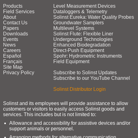
Products
Level Measurement Devices
Field Services
Dataloggers & Telemetry
About
Solinst Eureka: Water Quality Probes
Contact Us
Groundwater Samplers
Papers
Multilevel Systems
Downloads
Solinst Flute: Flexible Liner
Events
Underground Technologies
News
Enhanced Biodegradation
Careers
Direct‑Push Equipment
Español
Spohr: Hydrometric Instruments
Français
Field Equipment
Site Map
Privacy Policy
Subscribe to Solinst Updates
Subscribe to our YouTube Channel
Solinst Distributor Login
Solinst and its employees will provide assistance to allow
customers or visitors to easily access Solinst goods and
services. This includes but is not limited to:
Allowance and accessibility for assistive devices and/or
support animals or personnel.
Arranging methods for alternative communication