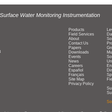
Surface Water Monitoring Instrumentation
Products
Le
Field Services
Da
About
So
Contact Us
Pr
Papers
Gr
3
Downloads
Mu
Events
Sol
News
Un
Careers
En
Español
Di
Français
Sp
Site Map
Fi
Privacy Policy
Su
Su
Sol