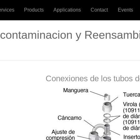
ervices
Products
Applications
Contact
Events
contaminacion y Reensamb
Conexiones de los tubos 