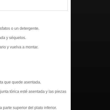
fatos o un detergente.
da y séquelos.
rio y vuelva a montar.
asta que quede asentada.
a junta tórica esté asentada y las piezas
parte superior del plato inferior.