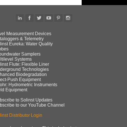
vel Measurement Devices
taloggers & Telemetry
linst Eureka: Water Quality
obes
oundwater Samplers
ltilevel Systems
inst Flute: Flexible Liner
derground Technologies
hanced Biodegradation
rect‑Push Equipment
ohr: Hydrometric Instruments
eld Equipment
bscribe to Solinst Updates
bscribe to our YouTube Channel
inst Distributor Login