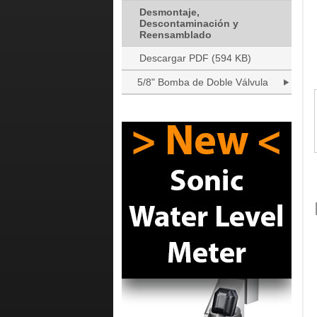
Desmontaje,
Descontaminación y
Reensamblado
Descargar PDF (594 KB)
5/8" Bomba de Doble Válvula