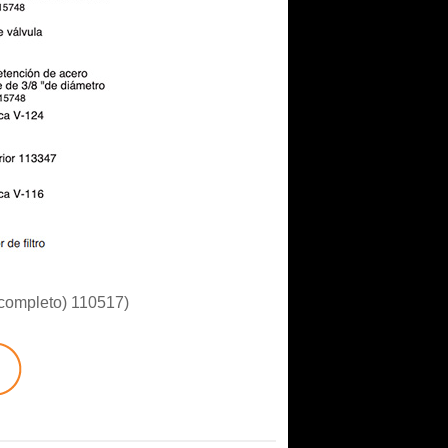
 (completo) 110517)