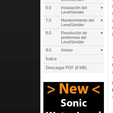
6.0
Instalación del
LevelSender
7.0
Mantenimiento del
LevelSender
8.0
Resolución de
problemas del
LevelSender
9.0
Anexo
Índice
Descargar PDF (6 MB)