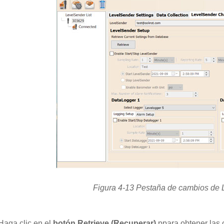
Figura 4-13 Pestaña de cambios de
Haga clic en el
botón Retrieve (Recuperar)
ppara obtener las 