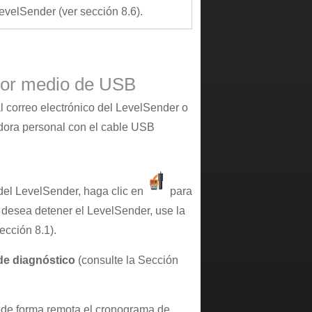
LevelSender (ver sección 8.6).
 por medio de USB
al correo electrónico del LevelSender o
adora personal con el cable USB
 del LevelSender, haga clic en
para
Si desea detener el LevelSender, use la
ección 8.1).
de diagnóstico
(consulte la Sección
 de forma remota el cronograma de