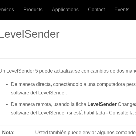
ervices
Products
Applications
Contact
Events
 LevelSender
Un LevelSender 5 puede actualizarse con cambios de dos man
De manera directa, conectándolo a una computadora pers
software del LevelSender.
De manera remota, usando la ficha
LevelSender
Changes 
software del LevelSender (si está habilitada - Consulte la 
Nota:
Usted también puede enviar algunos comandos