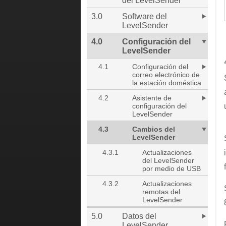
del LevelSender
3.0
Software del
LevelSender
4.0
Configuración del
LevelSender
4.1
Configuración del
correo electrónico de
la estación doméstica
4.2
Asistente de
configuración del
LevelSender
4.3
Cambios del
LevelSender
4.3.1
Actualizaciones
del LevelSender
por medio de USB
4.3.2
Actualizaciones
remotas del
LevelSender
5.0
Datos del
LevelSender