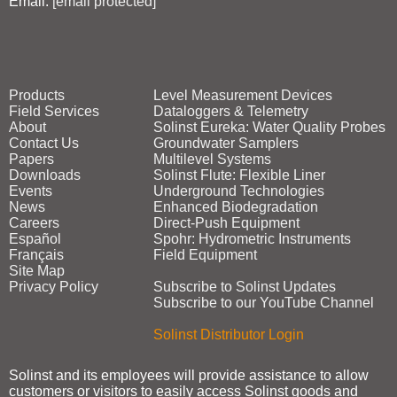
Email:
[email protected]
Products
Level Measurement Devices
Field Services
Dataloggers & Telemetry
About
Solinst Eureka: Water Quality Probes
Contact Us
Groundwater Samplers
Papers
Multilevel Systems
Downloads
Solinst Flute: Flexible Liner
Events
Underground Technologies
News
Enhanced Biodegradation
Careers
Direct‑Push Equipment
Español
Spohr: Hydrometric Instruments
Français
Field Equipment
Site Map
Privacy Policy
Subscribe to Solinst Updates
Subscribe to our YouTube Channel
Solinst Distributor Login
Solinst and its employees will provide assistance to allow
customers or visitors to easily access Solinst goods and