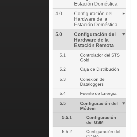
Estación Doméstica
4.0
Configuración del
Hardware de la
Estación Doméstica
5.0
Configuración del
Hardware de la
Estación Remota
5.1
Controlador del STS
Gold
5.2
Caja de Distribución
5.3
Conexión de
Dataloggers
5.4
Fuente de Energía
5.5
Configuración del
Módem
5.5.1
Configuración
del GSM
5.5.2
Configuración del
CDMA