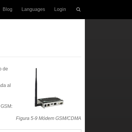
Blog
Languages
Login
o de
ada al
e GSM:
Figura 5-9 Módem GSM/CDMA