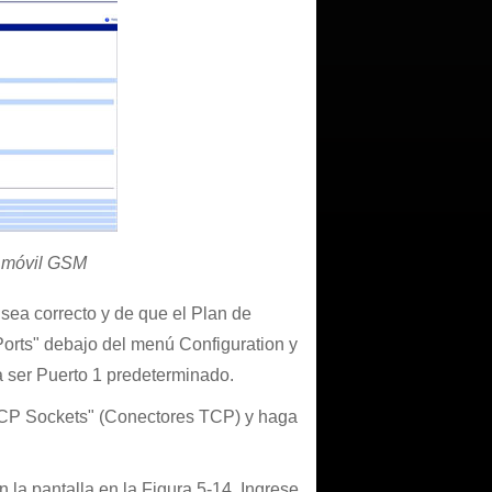
l móvil GSM
sea correcto y de que el Plan de
 Ports" debajo del menú Configuration y
a ser Puerto 1 predeterminado.
 "TCP Sockets" (Conectores TCP) y haga
 la pantalla en la Figura 5-14. Ingrese