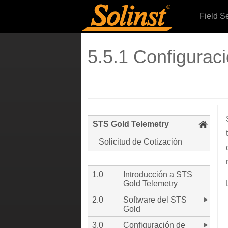
Field S
5.5.1 Configurac
STS Gold Telemetry
Solicitud de Cotización
1.0
Introducción a STS
Gold Telemetry
2.0
Software del STS
Gold
3.0
Configuración de