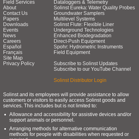
Field Services
Dataloggers & Telemetry
About
Solinst Eureka: Water Quality Probes
Contact Us
Groundwater Samplers
Papers
Multilevel Systems
Downloads
Solinst Flute: Flexible Liner
Events
Underground Technologies
News
Enhanced Biodegradation
Careers
Direct‑Push Equipment
Español
Spohr: Hydrometric Instruments
Français
Field Equipment
Site Map
Privacy Policy
Subscribe to Solinst Updates
Subscribe to our YouTube Channel
Solinst Distributor Login
Solinst and its employees will provide assistance to allow
customers or visitors to easily access Solinst goods and
services. This includes but is not limited to:
Allowance and accessibility for assistive devices and/or
support animals or personnel.
Arranging methods for alternative communication
methods for people with disabilities when requested or