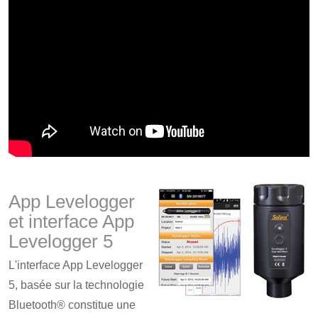
App Levelogger
et interface App
Levelogger 5
L'interface App Levelogger
5, basée sur la technologie
Bluetooth® constitue une