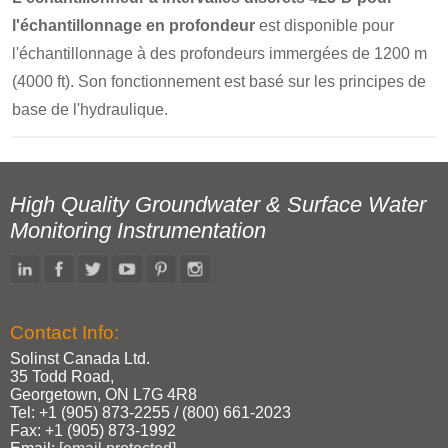
l'échantillonnage en profondeur
est disponible pour
l'échantillonnage à des profondeurs immergées de 1200 m
(4000 ft). Son fonctionnement est basé sur les principes de
base de l'hydraulique.
High Quality Groundwater & Surface Water
Monitoring Instrumentation
Contact Info:
Solinst Canada Ltd.
35 Todd Road,
Georgetown, ON L7G 4R8
Tel: +1 (905) 873‑2255 / (800) 661‑2023
Fax: +1 (905) 873‑1992