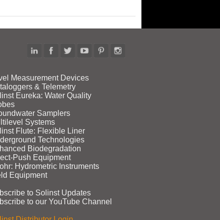
vel Measurement Devices
taloggers & Telemetry
linst Eureka: Water Quality
obes
oundwater Samplers
ltilevel Systems
inst Flute: Flexible Liner
derground Technologies
hanced Biodegradation
rect‑Push Equipment
ohr: Hydrometric Instruments
eld Equipment
bscribe to Solinst Updates
bscribe to our YouTube Channel
inst Distributor Login