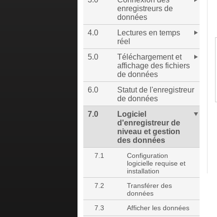
enregistreurs de
données
4.0
Lectures en temps
réel
5.0
Téléchargement et
affichage des fichiers
de données
6.0
Statut de l'enregistreur
de données
7.0
Logiciel
d'enregistreur de
niveau et gestion
des données
7.1
Configuration
logicielle requise et
installation
7.2
Transférer des
données
7.3
Afficher les données