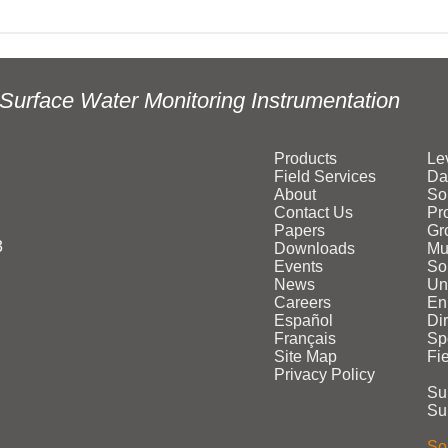
Surface Water Monitoring Instrumentation
Products
Le
Field Services
Da
About
So
Contact Us
Pr
Papers
Gr
3
Downloads
Mu
Events
Sol
News
Un
Careers
En
Español
Di
Français
Sp
Site Map
Fi
Privacy Policy
Su
Su
Sol