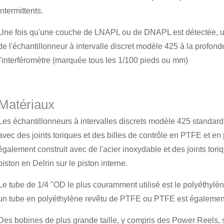
intermittents.
Une fois qu'une couche de LNAPL ou de DNAPL est détectée, un 
de l'échantillonneur à intervalle discret modèle 425 à la profond
l'interféromètre (marquée tous les 1/100 pieds ou mm)
Matériaux
Les échantillonneurs à intervalles discrets modèle 425 standard
avec des joints toriques et des billes de contrôle en PTFE et e
également construit avec de l'acier inoxydable et des joints tori
piston en Delrin sur le piston interne.
Le tube de 1/4 "OD le plus couramment utilisé est le polyéthyl
un tube en polyéthylène revêtu de PTFE ou PTFE est également
Des bobines de plus grande taille, y compris des Power Reels, s