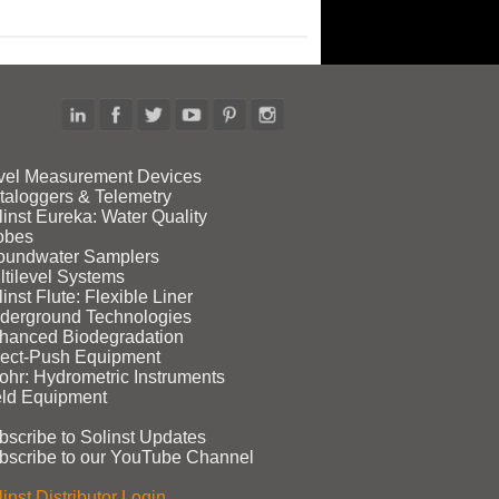
vel Measurement Devices
taloggers & Telemetry
linst Eureka: Water Quality
obes
oundwater Samplers
ltilevel Systems
inst Flute: Flexible Liner
derground Technologies
hanced Biodegradation
rect‑Push Equipment
ohr: Hydrometric Instruments
eld Equipment
bscribe to Solinst Updates
bscribe to our YouTube Channel
inst Distributor Login