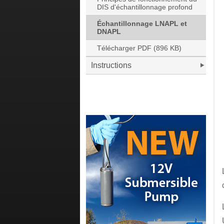
DIS d'échantillonnage profond
Échantillonnage LNAPL et
DNAPL
Télécharger PDF (896 KB)
Instructions