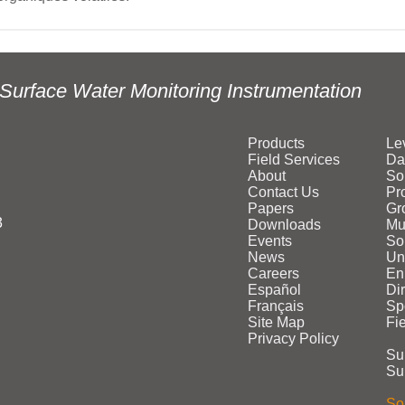
Surface Water Monitoring Instrumentation
Products
Le
Field Services
Da
About
So
Contact Us
Pr
Papers
Gr
3
Downloads
Mu
Events
Sol
News
Un
Careers
En
Español
Di
Français
Sp
Site Map
Fi
Privacy Policy
Su
Su
Sol