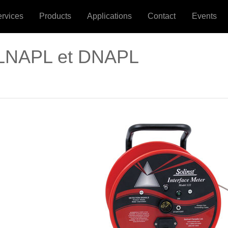
ervices
Products
Applications
Contact
Events
 LNAPL et DNAPL