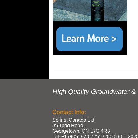
High Quality Groundwater & 
Contact Info:
Solinst Canada Ltd.
35 Todd Road,
Georgetown, ON L7G 4R8
Tel: +1 (905) 873‑2255 / (800) 661‑202