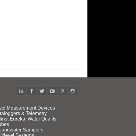
vel Measurement Devices
taloggers & Telemetry
linst Eureka: Water Quality
obes
oundwater Samplers
ltilevel Systems