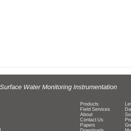
Surface Water Monitoring Instrumentation
Products
Le
Field Services
Da
About
So
Contact Us
Pr
Papers
Gr
3
Downloads
Mu