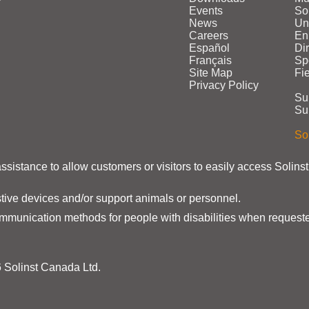
Events
Sol
News
Un
Careers
En
Español
Di
Français
Sp
Site Map
Fi
Privacy Policy
Su
Su
Sol
assistance to allow customers or visitors to easily access Solins
stive devices and/or support animals or personnel.
ommunication methods for people with disabilities when requeste
 Solinst Canada Ltd.