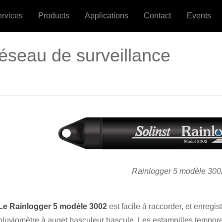
ervices
Products
Applications
Contact
Events
réseau de surveillance
Rainlogger 5 modèle 300
Le Rainlogger 5 modèle 3002
est facile à raccorder, et enregis
pluviomètre à auget basculeur bascule. Les estampilles tempore