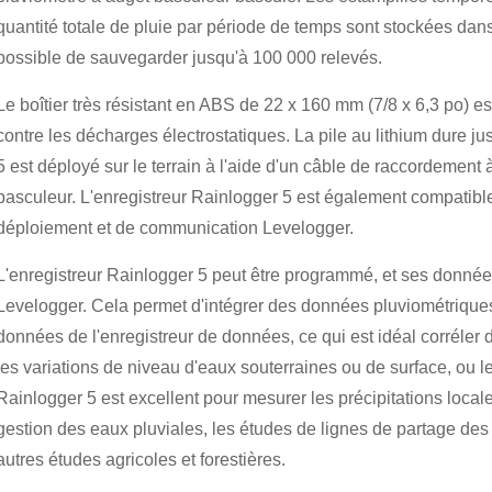
quantité totale de pluie par période de temps sont stockées dans 
possible de sauvegarder jusqu'à 100 000 relevés.
Le boîtier très résistant en ABS de 22 x 160 mm (7/8 x 6,3 po) es
contre les décharges électrostatiques. La pile au lithium dure j
5 est déployé sur le terrain à l'aide d'un câble de raccordement
basculeur. L'enregistreur Rainlogger 5 est également compatibl
déploiement et de communication Levelogger.
L'enregistreur Rainlogger 5 peut être programmé, et ses données 
Levelogger. Cela permet d'intégrer des données pluviométriques 
données de l'enregistreur de données, ce qui est idéal corréler
les variations de niveau d'eaux souterraines ou de surface, ou le
Rainlogger 5 est excellent pour mesurer les précipitations locales
gestion des eaux pluviales, les études de lignes de partage des
autres études agricoles et forestières.