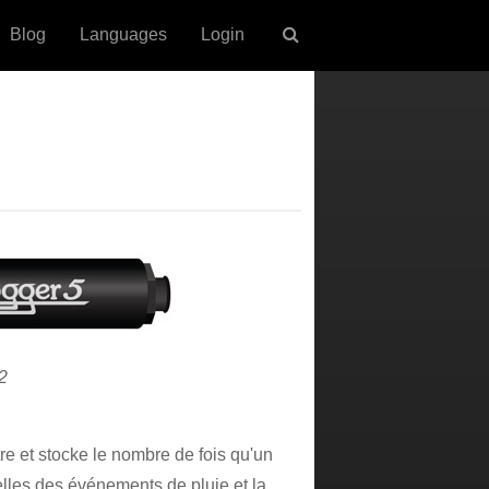
Blog
Languages
Login
2
tre et stocke le nombre de fois qu'un
lles des événements de pluie et la