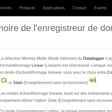
ervices
Products
Applications
Contact
Events
ire de l'enregistreur de d
La sélection Memory Mode (Mode mémoire) du
Datalogger
n'ap
d'échantillonnage
Linear
(Linéaire) est sélectionné. Lorsque vo
en mode d'échantillonnage linéaire, vous avez le choix entre
Co
or
Slate
(Enregistrement sans recouvrement)
.
Les modes échantillonnage linéaire, basé sur des événements et
uniquement utiliser l'option Slate (Enregistrement sans recouvr
En mode d'enregistrement continu, le nouvel enregistrement sera