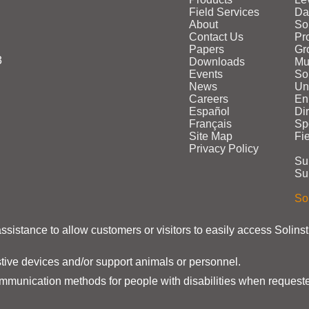
Field Services
Da
About
So
Contact Us
Pr
Papers
Gr
3
Downloads
Mu
Events
Sol
News
Un
Careers
En
Español
Di
Français
Sp
Site Map
Fi
Privacy Policy
Su
Su
Sol
assistance to allow customers or visitors to easily access Solins
stive devices and/or support animals or personnel.
ommunication methods for people with disabilities when requeste