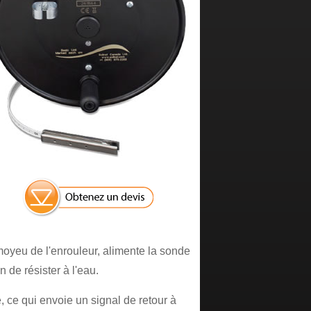
 moyeu de l'enrouleur, alimente la sonde
 de résister à l'eau.
, ce qui envoie un signal de retour à