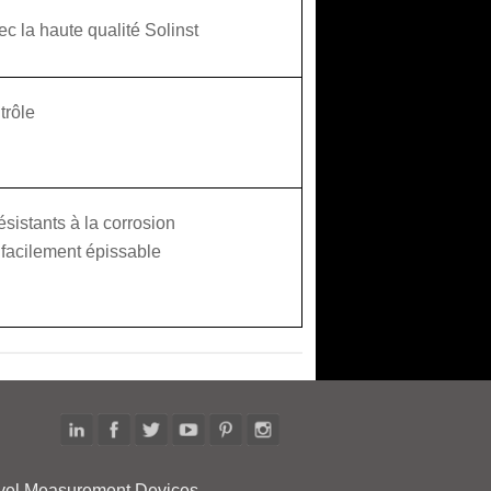
ec la haute qualité Solinst
trôle
sistants à la corrosion
 facilement épissable
vel Measurement Devices