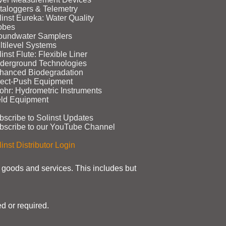
taloggers & Telemetry
linst Eureka: Water Quality
obes
oundwater Samplers
ltilevel Systems
inst Flute: Flexible Liner
derground Technologies
hanced Biodegradation
rect‑Push Equipment
ohr: Hydrometric Instruments
eld Equipment
bscribe to Solinst Updates
bscribe to our YouTube Channel
inst Distributor Login
t goods and services. This includes but
d or required.