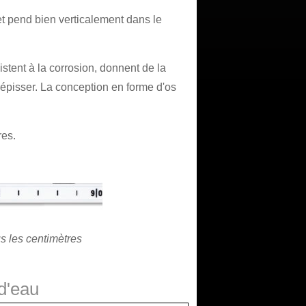
et pend bien verticalement dans le
stent à la corrosion, donnent de la
 à épisser. La conception en forme d'os
res.
s les centimètres
d'eau