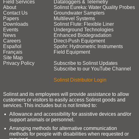
Field Services
Dataloggers & Telemetry
About
Solinst Eureka: Water Quality Probes
Contact Us
Groundwater Samplers
Papers
Multilevel Systems
Downloads
Solinst Flute: Flexible Liner
Events
Underground Technologies
News
Enhanced Biodegradation
Careers
Direct‑Push Equipment
Español
Spohr: Hydrometric Instruments
Français
Field Equipment
Site Map
Privacy Policy
Subscribe to Solinst Updates
Subscribe to our YouTube Channel
Solinst Distributor Login
Solinst and its employees will provide assistance to allow
customers or visitors to easily access Solinst goods and
services. This includes but is not limited to:
Allowance and accessibility for assistive devices and/or
support animals or personnel.
Arranging methods for alternative communication
methods for people with disabilities when requested or