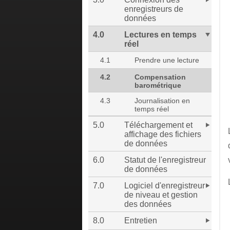
enregistreurs de
données
4.0
Lectures en temps
réel
4.1
Prendre une lecture
4.2
Compensation
barométrique
4.3
Journalisation en
temps réel
5.0
Téléchargement et
affichage des fichiers
de données
6.0
Statut de l'enregistreur
de données
7.0
Logiciel d'enregistreur
de niveau et gestion
des données
8.0
Entretien