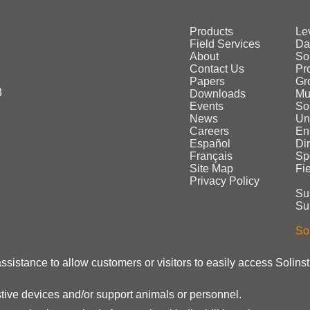
Products
Le
Field Services
Da
About
So
Contact Us
Pr
Papers
Gr
3
Downloads
Mu
Events
Sol
News
Un
Careers
En
Español
Di
Français
Sp
Site Map
Fi
Privacy Policy
Su
Su
Sol
assistance to allow customers or visitors to easily access Solins
stive devices and/or support animals or personnel.