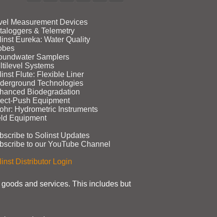
vel Measurement Devices
taloggers & Telemetry
linst Eureka: Water Quality
obes
oundwater Samplers
ltilevel Systems
inst Flute: Flexible Liner
derground Technologies
hanced Biodegradation
rect‑Push Equipment
ohr: Hydrometric Instruments
eld Equipment
bscribe to Solinst Updates
bscribe to our YouTube Channel
inst Distributor Login
t goods and services. This includes but