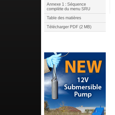
Annexe 1 : Séquence
complète du menu SRU
Table des matières
Télécharger PDF (2 MB)