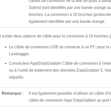
câbles de connexion de la tête de puits à utilise
Solinst sont identifiés par une bande orange a
broches. La connexion à 10 broches (protocole S
également identifiée par une bande orange.
Il existe deux options de câble pour la connexion à 10 broches (p
Le câble de connexion USB se connecte à un PC pour la c
Levelogger.
Connecteur App/DataGrabber Câble de connexion à l'inte
ou à l'unité de traitement des données DataGrabber 5. Voir l
séparés.
Remarque :
Il est également possible d'utiliser un câble d
câble de connexion App/ DataGrabber au port