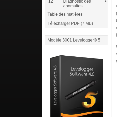
12
Diagnostic des
anomalies
Table des matières
Télécharger PDF (7 MB)
Modèle 3001 Levelogger® 5