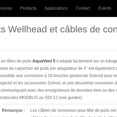
ervices
Products
Applications
Contact
Events
its Wellhead et câbles de co
Les têtes de puits
AquaVent 5
s'adapte facilement sur un tubage
base du capuchon de puits (un adaptateur de 4" est également d
possède une connexion à 10 broches (protocole Solinst) pour 
logiciel et les accessoires Solinst, et une deuxième connexion 
communiquant avec des enregistreurs de données tiers ou des sy
protocoles MODBUS ou SDI-12 (voir guides).
Remarque :
Les câbles de connexion pour tête de puits ont 