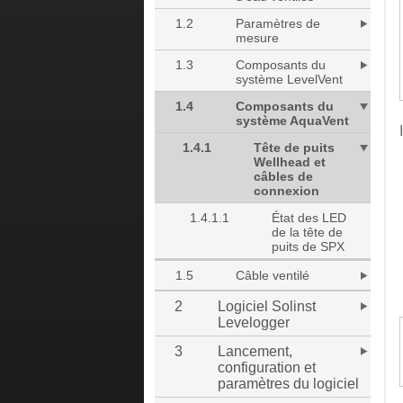
1.2
Paramètres de
mesure
1.3
Composants du
système LevelVent
1.4
Composants du
système AquaVent
1.4.1
Tête de puits
Wellhead et
câbles de
connexion
1.4.1.1
État des LED
de la tête de
puits de SPX
1.5
Câble ventilé
2
Logiciel Solinst
Levelogger
3
Lancement,
configuration et
paramètres du logiciel