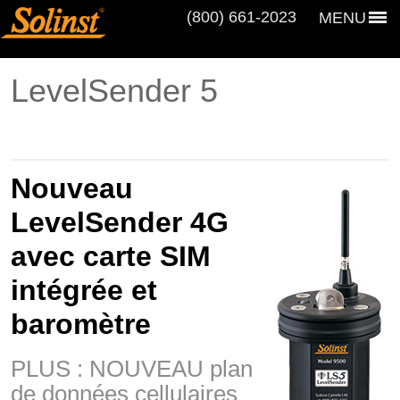
(800) 661‑2023
MENU
LevelSender 5
Nouveau
LevelSender 4G
avec carte SIM
intégrée et
baromètre
PLUS : NOUVEAU plan
de données cellulaires