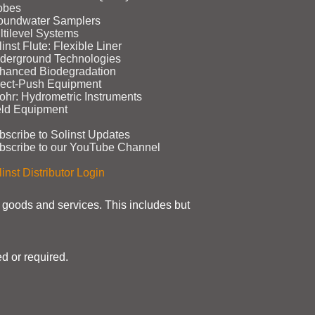
obes
oundwater Samplers
ltilevel Systems
inst Flute: Flexible Liner
derground Technologies
hanced Biodegradation
rect‑Push Equipment
ohr: Hydrometric Instruments
eld Equipment
bscribe to Solinst Updates
bscribe to our YouTube Channel
inst Distributor Login
t goods and services. This includes but
d or required.