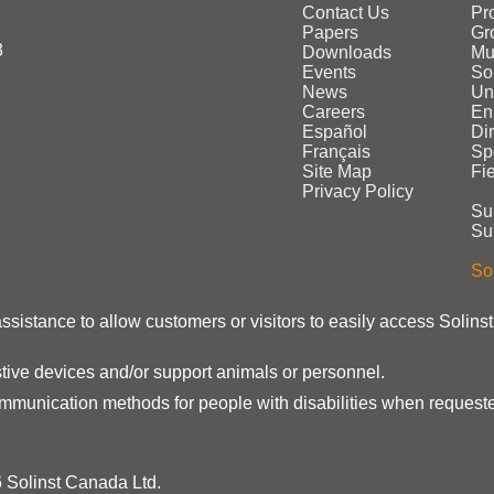
Contact Us
Pr
Papers
Gr
3
Downloads
Mu
Events
Sol
News
Un
Careers
En
Español
Di
Français
Sp
Site Map
Fi
Privacy Policy
Su
Su
Sol
assistance to allow customers or visitors to easily access Solins
stive devices and/or support animals or personnel.
ommunication methods for people with disabilities when requeste
 Solinst Canada Ltd.