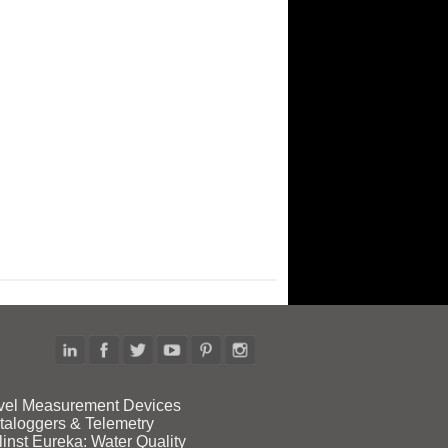
vel Measurement Devices
taloggers & Telemetry
linst Eureka: Water Quality