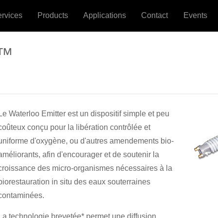
ervices
Products
Applications
Contact
Events
r™
Le Waterloo Emitter est un dispositif simple et peu
coûteux conçu pour la libération contrôlée et
uniforme d'oxygène, ou d'autres amendements bio-
améliorants, afin d'encourager et de soutenir la
croissance des micro-organismes nécessaires à la
biorestauration in situ des eaux souterraines
contaminées.
La technologie brevetée* permet une diffusion