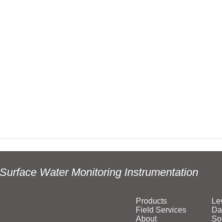
Surface Water Monitoring Instrumentation
Products
Le
Field Services
Da
About
So