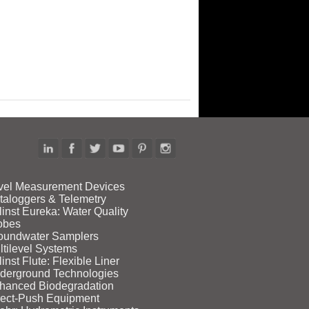
vel Measurement Devices
taloggers & Telemetry
linst Eureka: Water Quality
obes
oundwater Samplers
ltilevel Systems
inst Flute: Flexible Liner
derground Technologies
hanced Biodegradation
rect‑Push Equipment