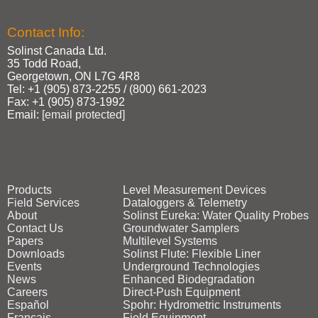
Contact Info:
Solinst Canada Ltd.
35 Todd Road,
Georgetown, ON L7G 4R8
Tel: +1 (905) 873‑2255 / (800) 661‑2023
Fax: +1 (905) 873‑1992
Email:
[email protected]
Products
Level Measurement Devices
Field Services
Dataloggers & Telemetry
About
Solinst Eureka: Water Quality Probes
Contact Us
Groundwater Samplers
Papers
Multilevel Systems
Downloads
Solinst Flute: Flexible Liner
Events
Underground Technologies
News
Enhanced Biodegradation
Careers
Direct‑Push Equipment
Español
Spohr: Hydrometric Instruments
Français
Field Equipment