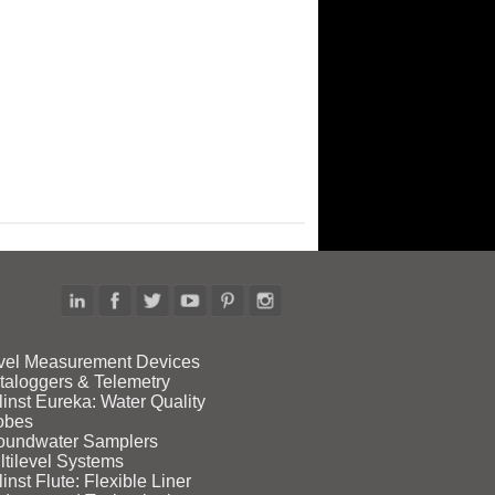
vel Measurement Devices
taloggers & Telemetry
linst Eureka: Water Quality
obes
oundwater Samplers
ltilevel Systems
inst Flute: Flexible Liner