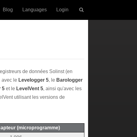
Blog
Languages
Login
egistreurs de données Solinst (en
 avec le
Levelogger 5
, le
Barologger
 5
et le
LevelVent 5
, ainsi qu'avec les
lVent utilisant les versions de
capteur (microprogramme)