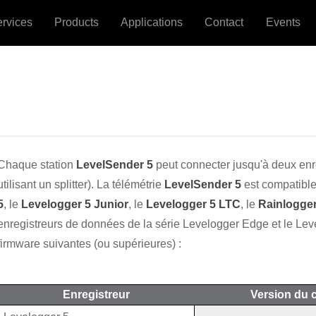
ervices
Products
Applications
Contact
Events
Chaque station
LevelSender 5
peut connecter jusqu'à deux enr
utilisant un splitter). La télémétrie
LevelSender 5
est compatible
5
, le
Levelogger 5 Junior
, le
Levelogger 5 LTC
, le
Rainlogger
enregistreurs de données de la série Levelogger Edge et le Leve
firmware suivantes (ou supérieures) :
Enregistreur
Version du 