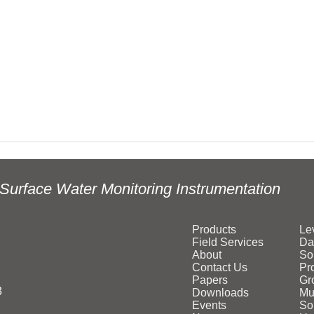
Surface Water Monitoring Instrumentation
Products
Le
Field Services
Da
About
So
Contact Us
Pr
Papers
Gr
3
Downloads
Mu
Events
Sol